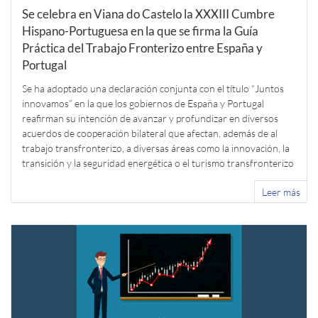
Se celebra en Viana do Castelo la XXXIII Cumbre
Hispano-Portuguesa en la que se firma la Guía
Práctica del Trabajo Fronterizo entre España y
Portugal
Se ha adoptado una declaración conjunta con el título “Juntos
innovamos” en la que los gobiernos de España y Portugal
reafirman su intención de avanzar y profundizar en diversos
acuerdos de cooperación bilateral que afectan, además de al
trabajo transfronterizo, a diversas áreas como la innovación, la
transición y la seguridad energética o el turismo transfronterizo
Leer más