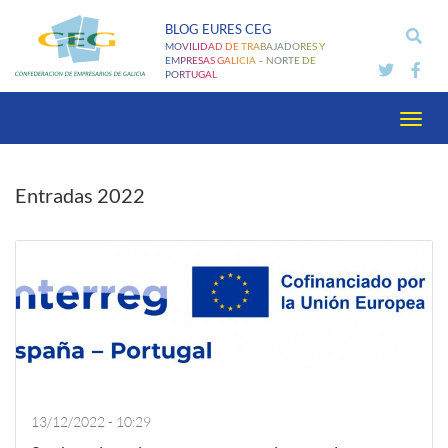
Pasar
BLOG EURES CEG
al
MOVILIDAD DE TRABAJADORES Y
contenido
EMPRESAS GALICIA – NORTE DE
PORTUGAL
principal
Toggl
navig
Entradas 2022
13/12/2022 - 10:29