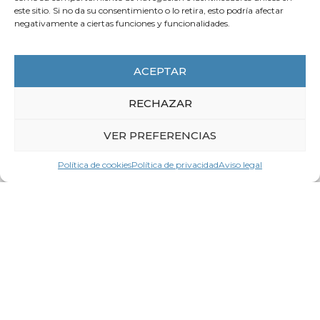
este sitio. Si no da su consentimiento o lo retira, esto podría afectar
negativamente a ciertas funciones y funcionalidades.
6 de agosto de 2026
ACEPTAR
La CEG pide un gran pacto para
impulsar la productividad
RECHAZAR
LEER MÁS
VER PREFERENCIAS
Política de cookies
Política de privacidad
Aviso legal
Contacta con
LA CEG
Nombre *