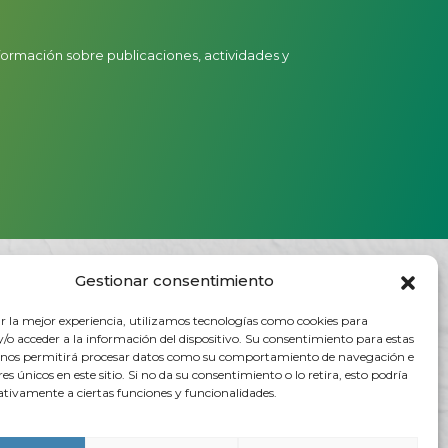
nformación sobre publicaciones, actividades y
Gestionar consentimiento
Rúa do Vilar, 54 - 15705
Santiago de Compostela (España)
r la mejor experiencia, utilizamos tecnologías como cookies para
/o acceder a la información del dispositivo. Su consentimiento para estas
info@ceg.es
 nos permitirá procesar datos como su comportamiento de navegación e
res únicos en este sitio. Si no da su consentimiento o lo retira, esto podría
ativamente a ciertas funciones y funcionalidades.
T. (+34) 981 555 888
F. (+34) 981 555 882