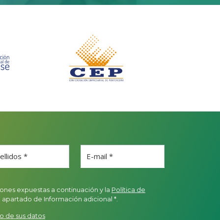
ellidos *
E-mail *
ones expuestas a continuación y la
Política de
l apartado de Información adicional *.
o de sus datos