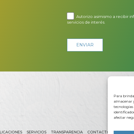
Autorizo asimismo a recibir i
servicios de interés.
Para brinda
almacenar y
tecnologías
identificado
afectar neg
LICACIONES
SERVICIOS
TRANSPARENCIA
CONTACTO