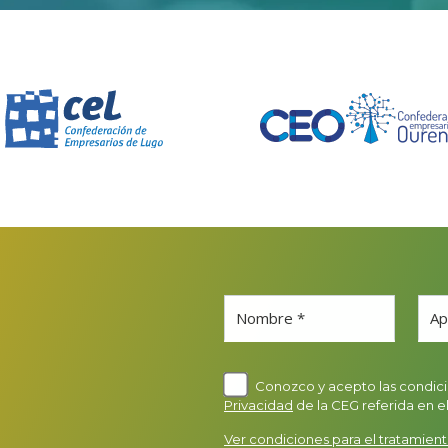
Nombre *
Ap
Conozco y acepto las condici
Privacidad
de la CEG referida en e
Ver condiciones para el tratamient