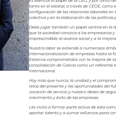
Es esencial el papel de la CEG, y por tanto de
tanto en el estatal, a través de CEOE, como
configuración de las relaciones laborales en 
colectiva y en la elaboración de las políticas 
Debe jugar también un papel central en la d
que la sociedad conozca a los empresarios y 
imprescindible al avance social y a la mejora
Nuestra labor se extiende a numerosos ámbit
internacionalización de empresas hasta la f
Estamos comprometidos con la mejora de la co
consolidación de Galicia como un referente
internacional.
Hoy más que nunca, la unidad y el compromis
retos del presente y las oportunidades del f
vocación de servicio y nuestro deseo de segu
crecimiento y éxito de las empresas.
Les invito a formar parte activa de esta com
aportar talento y a sumar esfuerzos para con