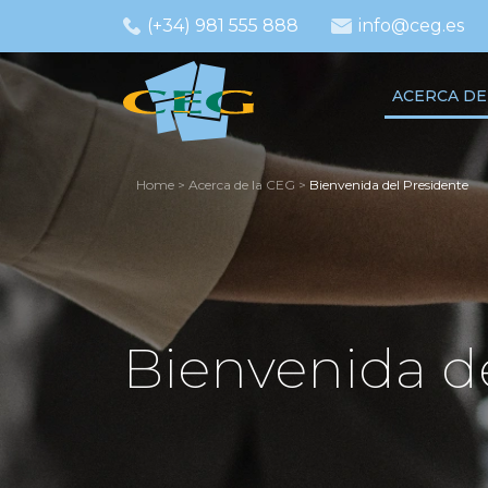
(+34) 981 555 888
info@ceg.es
ACERCA DE
Home
>
Acerca de la CEG
>
Bienvenida del Presidente
Bienvenida d