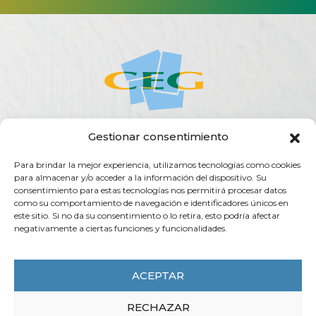
Gestionar consentimiento
ACERCA DE LA CEG
ACTUALIDAD
AGENDA
PUBLICACIONES
Para brindar la mejor experiencia, utilizamos tecnologías como cookies
SERVICIOS
TRANSPARENCIA
CONTACTO
para almacenar y/o acceder a la información del dispositivo. Su
consentimiento para estas tecnologías nos permitirá procesar datos
Rúa do Vilar, 54 - 15705
como su comportamiento de navegación e identificadores únicos en
Santiago de Compostela (España)
este sitio. Si no da su consentimiento o lo retira, esto podría afectar
negativamente a ciertas funciones y funcionalidades.
info@ceg.es
T. (+34) 981 555 888
F. (+34) 981 555 882
ACEPTAR
RECHAZAR