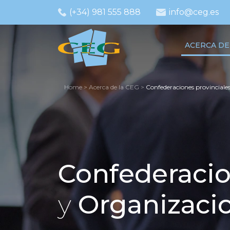
(+34) 981 555 888
info@ceg.es
ACERCA DE
Home
>
Acerca de la CEG
>
Confederaciones provinciale
Confederacio
y
Organizaci