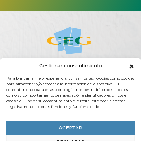
Gestionar consentimiento
ACERCA DE LA CEG
ACTUALIDAD
AGENDA
PUBLICACIONES
Para brindar la mejor experiencia, utilizamos tecnologías como cookies
SERVICIOS
TRANSPARENCIA
CONTACTO
para almacenar y/o acceder a la información del dispositivo. Su
consentimiento para estas tecnologías nos permitirá procesar datos
Rúa do Vilar, 54 - 15705
como su comportamiento de navegación e identificadores únicos en
Santiago de Compostela (España)
este sitio. Si no da su consentimiento o lo retira, esto podría afectar
negativamente a ciertas funciones y funcionalidades.
info@ceg.es
T. (+34) 981 555 888
F. (+34) 981 555 882
ACEPTAR