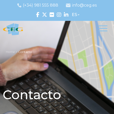
(+34) 981 555 888
info@ceg.es
ES
Home
>
Contacto
Contacto