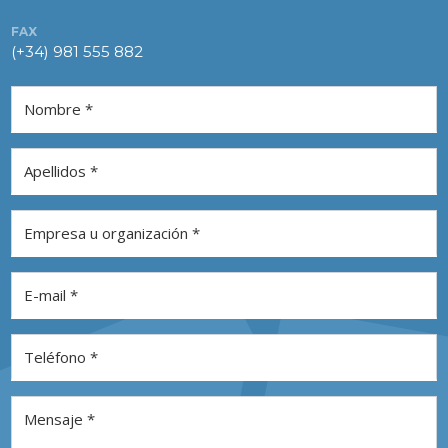
FAX
(+34) 981 555 882
Nombre *
Apellidos *
Empresa u organización *
E-mail *
Teléfono *
Mensaje *