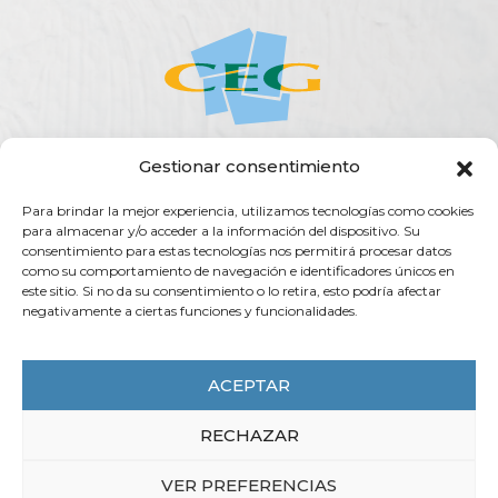
Gestionar consentimiento
ACERCA DE LA CEG
ACTUALIDAD
AGENDA
PUBLICACIONES
Para brindar la mejor experiencia, utilizamos tecnologías como cookies
SERVICIOS
TRANSPARENCIA
CONTACTO
para almacenar y/o acceder a la información del dispositivo. Su
consentimiento para estas tecnologías nos permitirá procesar datos
Rúa do Vilar, 54 - 15705
como su comportamiento de navegación e identificadores únicos en
Santiago de Compostela (España)
este sitio. Si no da su consentimiento o lo retira, esto podría afectar
negativamente a ciertas funciones y funcionalidades.
info@ceg.es
T. (+34) 981 555 888
F. (+34) 981 555 882
ACEPTAR
RECHAZAR
CEG 2025 - COPYRIGHT
VER PREFERENCIAS