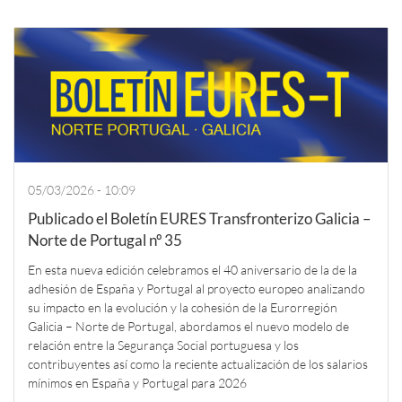
05/03/2026 - 10:09
Publicado el Boletín EURES Transfronterizo Galicia –
Norte de Portugal nº 35
En esta nueva edición celebramos el 40 aniversario de la de la
adhesión de España y Portugal al proyecto europeo analizando
su impacto en la evolución y la cohesión de la Eurorregión
Galicia – Norte de Portugal, abordamos el nuevo modelo de
relación entre la Segurança Social portuguesa y los
contribuyentes así como la reciente actualización de los salarios
mínimos en España y Portugal para 2026