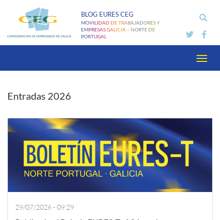
Pasar
BLOG EURES CEG
al
MOVILIDAD DE TRABAJADORES Y
contenido
EMPRESAS GALICIA – NORTE DE
PORTUGAL
principal
Toggl
navig
Entradas 2026
29/07/2026 - 09:29