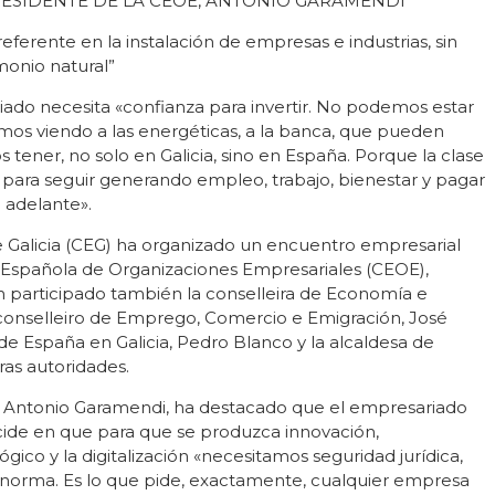
RESIDENTE DE LA CEOE, ANTONIO GARAMENDI
 referente en la instalación de empresas e industrias, sin
monio natural”
do necesita «confianza para invertir. No podemos estar
mos viendo a las energéticas, a la banca, que pueden
 tener, no solo en Galicia, sino en España. Porque la clase
r, para seguir generando empleo, trabajo, bienestar y pagar
a adelante».
 Galicia (CEG) ha organizado un encuentro empresarial
 Española de Organizaciones Empresariales (CEOE),
 participado también la conselleira de Economía e
l conselleiro de Emprego, Comercio e Emigración, José
e España en Galicia, Pedro Blanco y la alcaldesa de
ras autoridades.
E, Antonio Garamendi, ha destacado que el empresariado
Incide en que para que se produzca innovación,
ógico y la digitalización «necesitamos seguridad jurídica,
a norma. Es lo que pide, exactamente, cualquier empresa