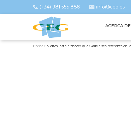
(+34) 981 555 888
info@ceg.es
ACERCA DE
Home
>
Vieites insta a “hacer que Galicia sea referente en