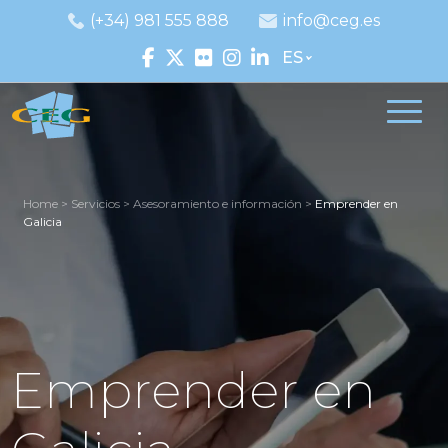
(+34) 981 555 888
info@ceg.es
ES
Home
>
Servicios
>
Asesoramiento e información
>
Emprender en
Galicia
Emprender en