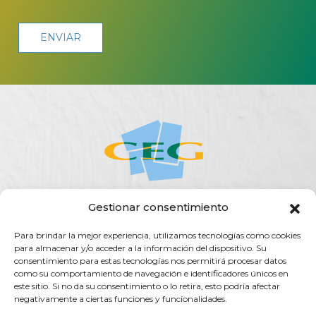
Gestionar consentimiento
ACERCA DE LA CEG
ACTUALIDAD
AGENDA
PUBLICACIONES
Para brindar la mejor experiencia, utilizamos tecnologías como cookies
SERVICIOS
TRANSPARENCIA
CONTACTO
para almacenar y/o acceder a la información del dispositivo. Su
consentimiento para estas tecnologías nos permitirá procesar datos
Rúa do Vilar, 54 - 15705
como su comportamiento de navegación e identificadores únicos en
Santiago de Compostela (España)
este sitio. Si no da su consentimiento o lo retira, esto podría afectar
negativamente a ciertas funciones y funcionalidades.
info@ceg.es