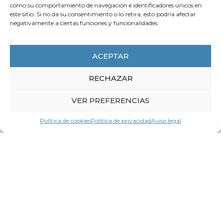
como su comportamiento de navegación e identificadores únicos en
Resolviendo dudas sobre
este sitio. Si no da su consentimiento o lo retira, esto podría afectar
procedimientos de prevención y
negativamente a ciertas funciones y funcionalidades.
actuación frente a situaciones de
violencia (acoso sexual / acoso por
razón de sexo) y protocolos LGTBI en
ACEPTAR
los centros de trabajo – Respuesta a
preguntas frecuentes
RECHAZAR
LEER MÁS
VER PREFERENCIAS
Política de cookies
Política de privacidad
Aviso legal
Contacta con
LA CEG
Nombre *