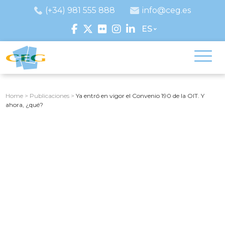
(+34) 981 555 888
info@ceg.es
ES
Home
>
Publicaciones
>
Ya entró en vigor el Convenio 190 de la OIT. Y
ahora, ¿qué?