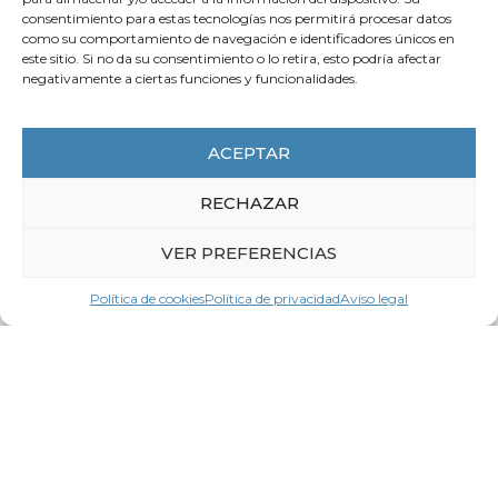
consentimiento para estas tecnologías nos permitirá procesar datos
como su comportamiento de navegación e identificadores únicos en
este sitio. Si no da su consentimiento o lo retira, esto podría afectar
negativamente a ciertas funciones y funcionalidades.
30 de octubre de 2025
ACEPTAR
Vídeo EURES-T Informe de
Indicadores de Movilidad
RECHAZAR
Transfronteriza 2025
VER PREFERENCIAS
LEER MÁS
Política de cookies
Política de privacidad
Aviso legal
Contacta con
LA CEG