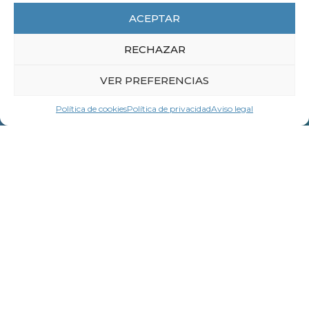
los centros de trabajo – Respuesta a
preguntas frecuentes
ACEPTAR
LEER MÁS
RECHAZAR
VER PREFERENCIAS
Política de cookies
Política de privacidad
Aviso legal
Contacta con
LA CEG
Nombre *
Apellidos *
Empresa u organización *