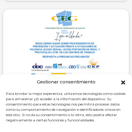
Gestionar consentimiento
28 de octubre de 2025
Para brindar la mejor experiencia, utilizamos tecnologías como cookies
Resolviendo dudas sobre
para almacenar y/o acceder a la información del dispositivo. Su
consentimiento para estas tecnologías nos permitirá procesar datos
procedimientos de prevención y
como su comportamiento de navegación e identificadores únicos en
actuación frente a situaciones de
este sitio. Si no da su consentimiento o lo retira, esto podría afectar
violencia (acoso sexual / acoso por
negativamente a ciertas funciones y funcionalidades.
razón de sexo) y protocolos LGTBI en