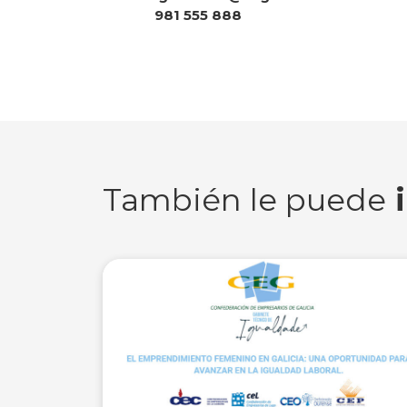
981 555 888
También le puede
i