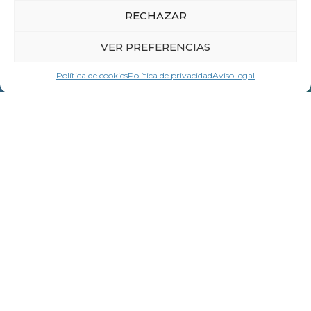
Nombre *
RECHAZAR
VER PREFERENCIAS
Apellidos *
Política de cookies
Política de privacidad
Aviso legal
Empresa u organización *
E-mail *
Teléfono *
Mensaje *