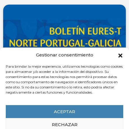
Gestionar consentimiento
Para brindar la mejor experiencia, utilizamos tecnologías como cookies
para almacenar y/o acceder a la información del dispositivo. Su
consentimiento para estas tecnologías nos permitirá procesar datos
como su comportamiento de navegación e identificadores únicos en
21 de octubre de 2025
este sitio. Si no da su consentimiento o lo retira, esto podría afectar
Boletín Eures-T Norte Portugal-Galicia
negativamente a ciertas funciones y funcionalidades.
Nº 34
ACEPTAR
LEER MÁS
RECHAZAR