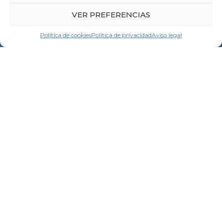
VER PREFERENCIAS
Política de cookies
Política de privacidad
Aviso legal
Contacta con
LA CEG
Nombre *
Apellidos *
Empresa u organización *
E-mail *
Teléfono *