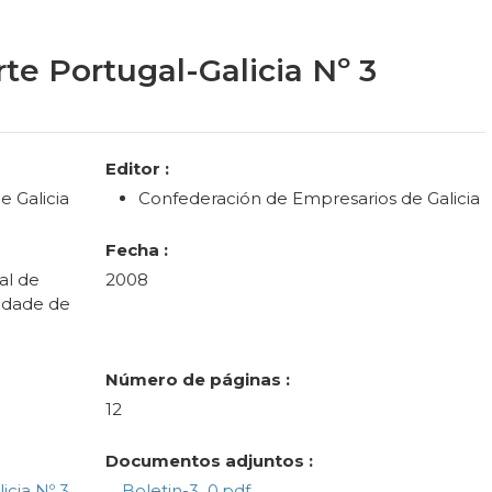
te Portugal-Galicia Nº 3
Editor :
 Galicia
Confederación de Empresarios de Galicia
Fecha :
al de
2008
ldade de
Número de páginas :
12
Documentos adjuntos :
icia Nº 3
Boletin-3_0.pdf