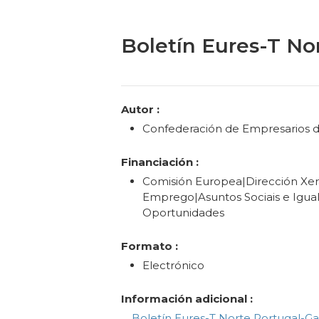
Boletín Eures-T Nor
Categories
Autor :
Confederación de Empresarios de
Financiación :
Comisión Europea|Dirección Xer
Emprego|Asuntos Sociais e Igua
Oportunidades
Formato :
Electrónico
Información adicional :
Boletín Eures-T Norte Portugal-Gal