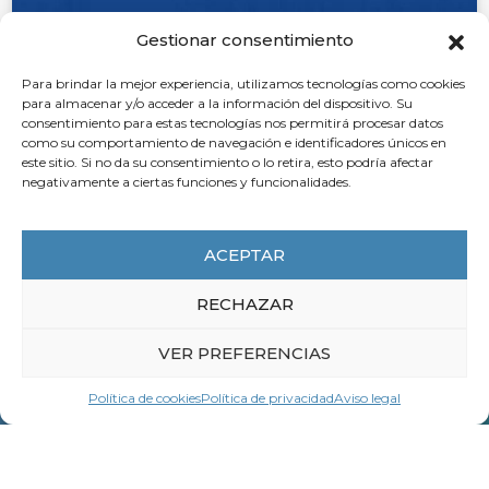
Gestionar consentimiento
21 de octubre de 2025
Para brindar la mejor experiencia, utilizamos tecnologías como cookies
Boletín Eures-T Norte Portugal-Galicia
para almacenar y/o acceder a la información del dispositivo. Su
Nº 34
consentimiento para estas tecnologías nos permitirá procesar datos
como su comportamiento de navegación e identificadores únicos en
este sitio. Si no da su consentimiento o lo retira, esto podría afectar
LEER MÁS
negativamente a ciertas funciones y funcionalidades.
ACEPTAR
RECHAZAR
Contacta con
VER PREFERENCIAS
LA CEG
Política de cookies
Política de privacidad
Aviso legal
Nombre *