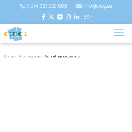
(+34) 981 555 888
info@ceg.es
ES
Home
>
Publicaciones
>
Asimetrías de género