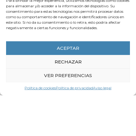
Para brindar la mejor experiencia, utilizamos tecnologías como cookies
para almacenar y/o acceder a la información del dispositivo. Su
consentimiento para estas tecnologías nos permitirá procesar datos
como su comportamiento de navegación e identificadores únicos en
28 de octubre de 2025
este sitio. Si no da su consentimiento o lo retira, esto podría afectar
Resolviendo dudas sobre
negativamente a ciertas funciones y funcionalidades.
procedimientos de prevención y
actuación frente a situaciones de
violencia (acoso sexual / acoso por
ACEPTAR
razón de sexo) y protocolos LGTBI en
los centros de trabajo – Respuesta a
RECHAZAR
preguntas frecuentes
VER PREFERENCIAS
LEER MÁS
Política de cookies
Política de privacidad
Aviso legal
Contacta con