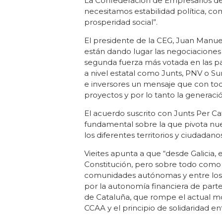
La Confederación de Empresarios de 
necesitamos estabilidad política, c
prosperidad social”.
El presidente de la CEG, Juan Manuel V
están dando lugar las negociaciones
segunda fuerza más votada en las pa
a nivel estatal como Junts, PNV o Sum
e inversores un mensaje que con toda
proyectos y por lo tanto la generaci
El acuerdo suscrito con Junts Per Ca
fundamental sobre la que pivota nue
los diferentes territorios y ciudad
Vieites apunta a que “desde Galicia
Constitución, pero sobre todo como 
comunidades autónomas y entre los
por la autonomía financiera de part
de Cataluña, que rompe el actual mo
CCAA y el principio de solidaridad entr