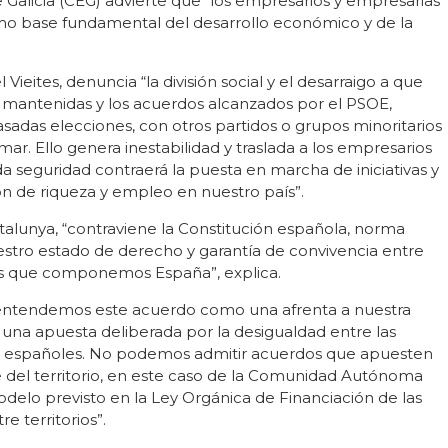
Galicia (CEG) advierte que “los empresarios y empresarias
omo base fundamental del desarrollo económico y de la
ieites, denuncia “la división social y el desarraigo a que
 mantenidas y los acuerdos alcanzados por el PSOE,
sadas elecciones, con otros partidos o grupos minoritarios
ar. Ello genera inestabilidad y traslada a los empresarios
 seguridad contraerá la puesta en marcha de iniciativas y
ón de riqueza y empleo en nuestro país”.
talunya, “contraviene la Constitución española, norma
stro estado de derecho y garantía de convivencia entre
anos que componemos España”, explica.
, entendemos este acuerdo como una afrenta a nuestra
una apuesta deliberada por la desigualdad entre las
 españoles. No podemos admitir acuerdos que apuesten
e del territorio, en este caso de la Comunidad Autónoma
delo previsto en la Ley Orgánica de Financiación de las
e territorios”.