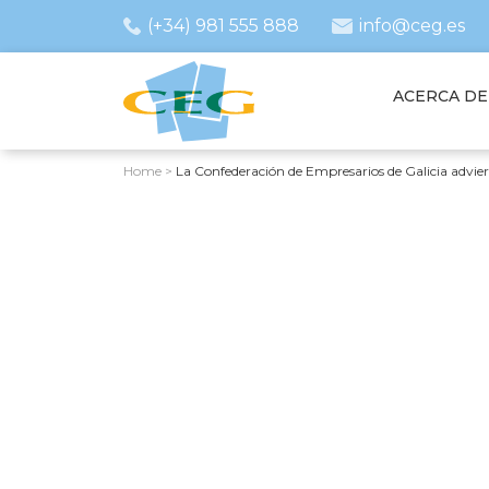
(+34) 981 555 888
info@ceg.es
ACERCA DE
Home
>
La Confederación de Empresarios de Galicia advie