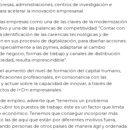
sas, administraciones, centros de investigación e
ara acelerar la innovación empresarial.
de las empresas como una de las claves de la modernización
ivo y una de las palancas de competitividad. “Contar con
a identificación de las carencias tecnológicas y de
an en sus procesos de digitalización, para diseñar acciones
 especialmente a las pymes, adaptarse al cambio
e negocio, formas de trabajo y canales de distribución
ociedad, resulta imprescindible”.
el aumento del nivel de formación del capital humano,
ificaciones profesionales, en consonancia con las
 actuar sobre la capacidad de innovar, a través de
tos de I+D+i empresariales.
a de empleo, advierte que “tenemos un problema
ubrir los puestos de trabajo: este es un factor que limita
rollo económico. Tenemos que conseguir incorporar más
o las de aquí que están por diferentes motivos fuera,
ando personas de otros países de manera ágil y ordenada.