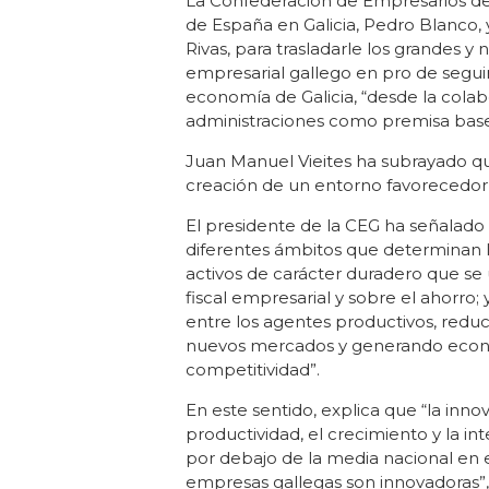
La Confederación de Empresarios de 
de España en Galicia, Pedro Blanco,
Rivas, para trasladarle los grandes y
empresarial gallego en pro de seguir
economía de Galicia, “desde la colab
administraciones como premisa base
Juan Manuel Vieites ha subrayado que 
creación de un entorno favorecedor 
El presidente de la CEG ha señalado
diferentes ámbitos que determinan l
activos de carácter duradero que se 
fiscal empresarial y sobre el ahorro; 
entre los agentes productivos, reduc
nuevos mercados y generando econom
competitividad”.
En este sentido, explica que “la inno
productividad, el crecimiento y la in
por debajo de la media nacional en 
empresas gallegas son innovadoras”,