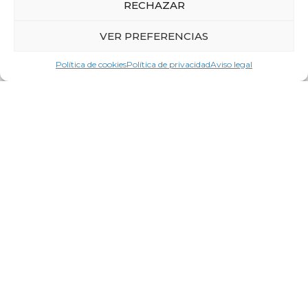
RECHAZAR
VER PREFERENCIAS
Política de cookies
Política de privacidad
Aviso legal
6 de agosto de 2026
La CEG pide un gran pacto para
impulsar la productividad
LEER MÁS
ACTUALIDAD