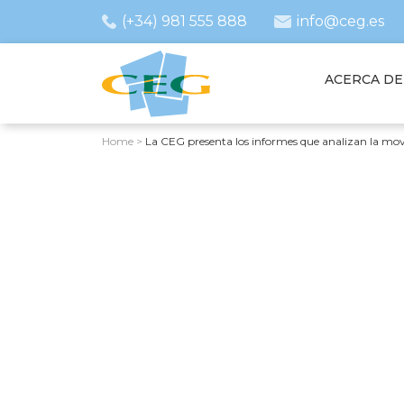
(+34) 981 555 888
info@ceg.es
ACERCA DE
Home
>
La CEG presenta los informes que analizan la movi