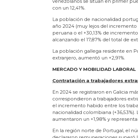
venezolanos se sitúan en primer pue
con un 12,41%.
La población de nacionalidad portug
año 2024 (muy lejos del incremento 
peruana o el +30,13% de incremento
alcanzando el 17,87% del total de ext
La población gallega residente en Po
extranjero, aumentó un +2,91%.
MERCADO Y MOBILIDAD LABORAL
Contratación a trabajadores extra
En 2024 se registraron en Galicia más
correspondieron a trabajadores ext
el incremento habido entre los trab
nacionalidad colombiana (+36,53%). 
aumentaron un +1,98% y representan 
En la región norte de Portugal, el 
declararon remuneraciones superó l