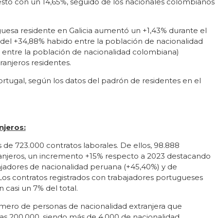
sto con un 14,65%, seguido de los nacionales colombianos
uesa residente en Galicia aumentó un +1,43% durante el
del +34,88% habido entre la población de nacionalidad
 entre la población de nacionalidad colombiana)
ranjeros residentes.
rtugal, según los datos del padrón de residentes en el
njeros:
 de 723.000 contratos laborales. De ellos, 98.888
ranjeros, un incremento +15% respecto a 2023 destacando
ajadores de nacionalidad peruana (+45,40%) y de
Los contratos registrados con trabajadores portugueses
casi un 7% del total.
número de personas de nacionalidad extranjera que
as 200.000, siendo más de 4.000 de nacionalidad