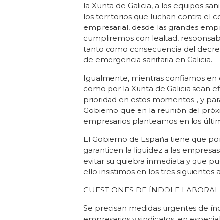
la Xunta de Galicia, a los equipos san
los territorios que luchan contra el 
empresarial, desde las grandes emp
cumpliremos con lealtad, responsabi
tanto como consecuencia del decret
de emergencia sanitaria en Galicia.
Igualmente, mientras confiamos en q
como por la Xunta de Galicia sean efi
prioridad en estos momentos-, y par
Gobierno que en la reunión del pró
empresarios planteamos en los últim
El Gobierno de España tiene que po
garanticen la liquidez a las empresa
evitar su quiebra inmediata y que p
ello insistimos en los tres siguientes
CUESTIONES DE ÍNDOLE LABORA
Se precisan medidas urgentes de índ
empresarios y sindicatos, en especial