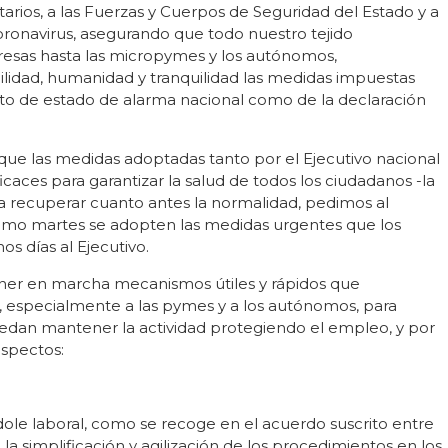
itarios, a las Fuerzas y Cuerpos de Seguridad del Estado y a
coronavirus, asegurando que todo nuestro tejido
resas hasta las micropymes y los autónomos,
lidad, humanidad y tranquilidad las medidas impuestas
o de estado de alarma nacional como de la declaración
ue las medidas adoptadas tanto por el Ejecutivo nacional
caces para garantizar la salud de todos los ciudadanos -la
a recuperar cuanto antes la normalidad, pedimos al
ximo martes se adopten las medidas urgentes que los
os días al Ejecutivo.
ner en marcha mecanismos útiles y rápidos que
s, especialmente a las pymes y a los autónomos, para
uedan mantener la actividad protegiendo el empleo, y por
 aspectos:
L
ole laboral, como se recoge en el acuerdo suscrito entre
 la simplificación y agilización de los procedimientos en los