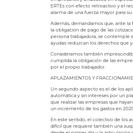
ERTEs con efecto retroactivo y el r
alarma de una fuerza mayor para su
Además, demandamos que, ante la fal
la obligación de pago de las cotizac
persona trabajadora, se contemple e
ayudas reduzcan los derechos que 
Consideramos también imprescindible 
cumplida la obligación de las empres
por el propio trabajador.
APLAZAMIENTOS Y FRACCIONAM
Un segundo aspecto es el de los ap
automática y sin intereses por un pl
que realizar las empresas que hayan s
un incremento de los gastos en 202
En este sentido, el colectivo de lo
difícil que requiere también una susp
desde el primer día y la articulació