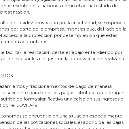
econocimiento en situaciones como el actual estado de
 presentación.
ta de liquidez provocada por la inactividad, se suspenda
iones por parte de la empresa, mientras que, del lado de la
l acceso a la protección por desempleo sin que estas
ya tengan acumulados.
facilitar la realización del teletrabajo entendiendo por
as de evaluar los riesgos con la autoevaluación realizada
IENTOS
lazamientos y fraccionamientos de pago de manera
azo suficiente para todos los pagos tributarios que tengan
ufrido de forma significativa una caída en sus ingresos o
0 por el COVID-19.
s autónomos se encuentra en una situación especialmente
ensión de las cotizaciones sociales, el abono de las bajas
n de una prestación por cese a cargo de un fondo