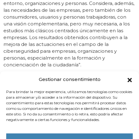
entorno, organizaciones y personas. Considera, además,
las necesidades de las empresas, pero también de los
consumidores, usuarios y personas trabajadoras, con
una visión complementaria, pero muy necesaria, a los
estudios más clásicos centrados únicamente en las
empresas. Los resultados obtenidos contribuyen a la
mejora de las actuaciones en el campo de la
ciberseguridad para empresas, organizaciones y
personas, especialmente en la formación y
concienciación de la ciudadanía”.
Por otro lado, Vaquero ha señalado que “el aumento de
Gestionar consentimiento
las actividades delictivas digitales a todos los niveles,
junto con el complejo espacio normativo –no siempre
Para brindar la mejor experiencia, utilizamos tecnologías como cookies
adecuado a la realidad a la que se enfrenta- exige una
para almacenar y/o acceder a la información del dispositivo. Su
respuesta coordinada y estructurada en el campo de la
consentimiento para estas tecnologías nos permitirá procesar datos
como su comportamiento de navegación e identificadores únicos en
ciberseguridad. Solo con un entorno digital seguro e
este sitio. Si no da su consentimiento o lo retira, esto podría afectar
inclusivo, capaz de combinar innovación tecnológica,
negativamente a ciertas funciones y funcionalidades.
cooperación público-privada y formación continua, se
conseguirá que la ciberseguridad sea un pilar esencial
para el desarrollo económico sostenible y la protección