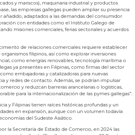
ados y mariscos), maquinaria industrial y productos
ase, las empresas gallegas pueden ampliar su presencia
r añadido, adaptados a las demandas del consumidor
laboración con entidades como el Instituto Galego de
ando misiones comerciales, ferias sectoriales y acuerdos
ecimiento de relaciones comerciales requiere establecer
 organismos filipinos, así como explorar inversiones
ncial, como energías renovables, tecnología marítima o
egas ya presentes en Filipinas, como firmas del sector
 como embajadoras y catalizadoras para nuevas
ia y redes de contacto. Además, se podrían impulsar
 comercio y reduzcan barreras arancelarias o logísticas,
able para la internacionalización de las pymes gallegas”.
ia y Filipinas tienen raíces históricas profundas y un
idades en expansión, aunque con un volumen todavía
economías del Sudeste Asiático.
por la Secretaría de Estado de Comercio, en 2024 las