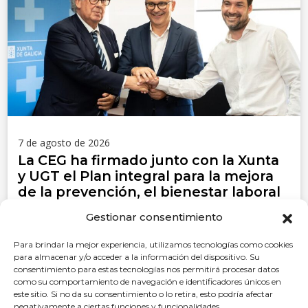
7 de agosto de 2026
La CEG ha firmado junto con la Xunta
y UGT el Plan integral para la mejora
de la prevención, el bienestar laboral
y la reincorporación saludable al
Gestionar consentimiento
trabajo en Galicia 2026-2029
Para brindar la mejor experiencia, utilizamos tecnologías como cookies
LEER MÁS
para almacenar y/o acceder a la información del dispositivo. Su
consentimiento para estas tecnologías nos permitirá procesar datos
como su comportamiento de navegación e identificadores únicos en
este sitio. Si no da su consentimiento o lo retira, esto podría afectar
negativamente a ciertas funciones y funcionalidades.