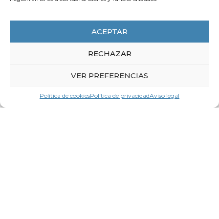
ACTUALIDAD
ACEPTAR
RECHAZAR
VER PREFERENCIAS
Política de cookies
Política de privacidad
Aviso legal
7 de agosto de 2026
La CEG hace un llamamiento a la
prudencia en la interpretación de las
encuestas sobre jornada laboral
LEER MÁS