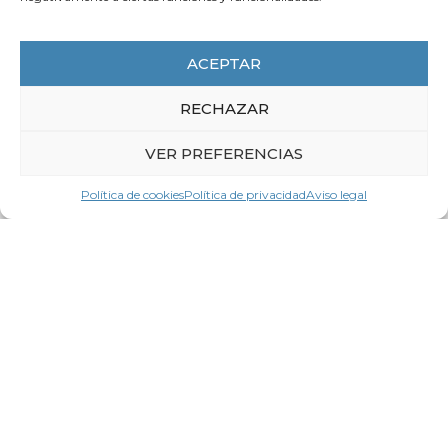
6 de agosto de 2026
La CEG pide un gran pacto para
ACEPTAR
impulsar la productividad
RECHAZAR
LEER MÁS
VER PREFERENCIAS
Política de cookies
Política de privacidad
Aviso legal
Contacta con
LA CEG
Nombre *
Apellidos *