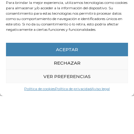
prudencia en la interpretación de las
Para brindar la mejor experiencia, utilizamos tecnologías como cookies
para almacenar y/o acceder a la información del dispositivo. Su
encuestas sobre jornada laboral
consentimiento para estas tecnologías nos permitirá procesar datos
como su comportamiento de navegación e identificadores únicos en
LEER MÁS
este sitio. Si no da su consentimiento o lo retira, esto podría afectar
negativamente a ciertas funciones y funcionalidades.
ACTUALIDAD
ACEPTAR
RECHAZAR
VER PREFERENCIAS
Política de cookies
Política de privacidad
Aviso legal
6 de agosto de 2026
La CEG pide un gran pacto para