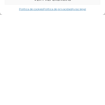
Política de cookies
Política de privacidad
Aviso legal
ACTUALIDAD
6 de agosto de 2026
La CEG pide un gran pacto para
impulsar la productividad
LEER MÁS