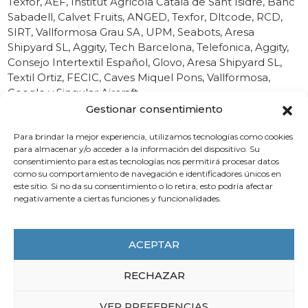
Texfor, AEF, Institut Agrícola Català de Sant Isidre, Banc
Sabadell, Calvet Fruits, ANGED, Texfor, Dltcode, RCD,
SIRT, Vallformosa Grau SA, UPM, Seabots, Aresa
Shipyard SL, Aggity, Tech Barcelona, Telefonica, Aggity,
Consejo Intertextil Español, Glovo, Aresa Shipyard SL,
Textil Ortiz, FECIC, Caves Miquel Pons, Vallformosa,
Google y Singular Aircraft.
Gestionar consentimiento
La Cumbre Empresarial Cataluña-Galicia quiere
contribuir a identificar nuevas oportunidades de
Para brindar la mejor experiencia, utilizamos tecnologías como cookies
colaboración, favorecer el contacto entre empresas e
para almacenar y/o acceder a la información del dispositivo. Su
consentimiento para estas tecnologías nos permitirá procesar datos
impulsar proyectos compartidos en sectores
como su comportamiento de navegación e identificadores únicos en
estratégicos para la economía productiva.
este sitio. Si no da su consentimiento o lo retira, esto podría afectar
negativamente a ciertas funciones y funcionalidades.
ACEPTAR
RECHAZAR
También le puede
interesar
VER PREFERENCIAS