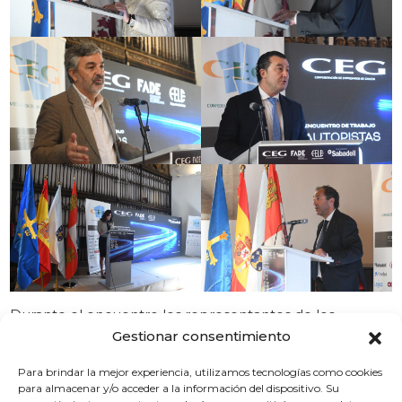
Durante el encuentro los representantes de los
gobiernos de Asturias, Castilla y León y Galicia han
Gestionar consentimiento
refrendado su posición compartida respecto del
procedimiento de infracción INFR(2021)4052 incoado
Para brindar la mejor experiencia, utilizamos tecnologías como cookies
para almacenar y/o acceder a la información del dispositivo. Su
por la Comisión Europea contra el Reino de España en