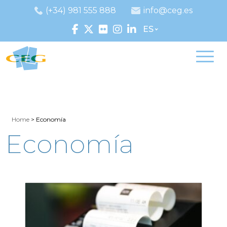
(+34) 981 555 888
info@ceg.es
ES
Home
>
Economía
Economía