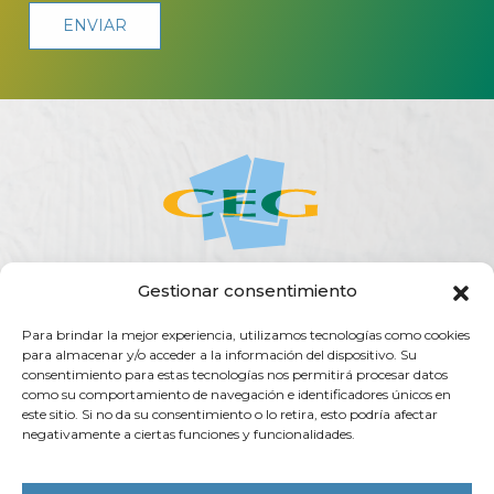
Gestionar consentimiento
ACERCA DE LA CEG
ACTUALIDAD
AGENDA
PUBLICACIONES
Para brindar la mejor experiencia, utilizamos tecnologías como cookies
SERVICIOS
TRANSPARENCIA
CONTACTO
para almacenar y/o acceder a la información del dispositivo. Su
consentimiento para estas tecnologías nos permitirá procesar datos
Rúa do Vilar, 54 - 15705
como su comportamiento de navegación e identificadores únicos en
Santiago de Compostela (España)
este sitio. Si no da su consentimiento o lo retira, esto podría afectar
negativamente a ciertas funciones y funcionalidades.
info@ceg.es
T. (+34) 981 555 888
F. (+34) 981 555 882