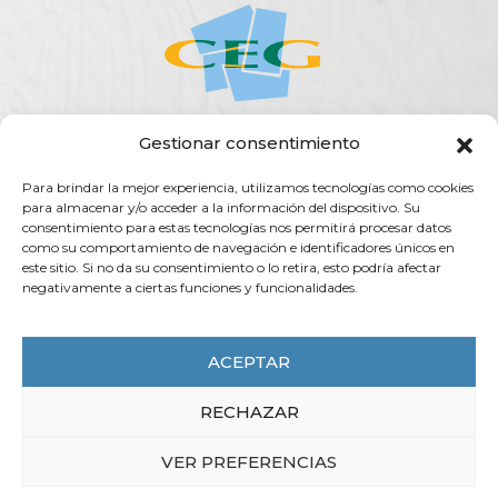
Gestionar consentimiento
ACERCA DE LA CEG
ACTUALIDAD
AGENDA
PUBLICACIONES
Para brindar la mejor experiencia, utilizamos tecnologías como cookies
SERVICIOS
TRANSPARENCIA
CONTACTO
para almacenar y/o acceder a la información del dispositivo. Su
consentimiento para estas tecnologías nos permitirá procesar datos
Rúa do Vilar, 54 - 15705
como su comportamiento de navegación e identificadores únicos en
Santiago de Compostela (España)
este sitio. Si no da su consentimiento o lo retira, esto podría afectar
negativamente a ciertas funciones y funcionalidades.
info@ceg.es
T. (+34) 981 555 888
F. (+34) 981 555 882
ACEPTAR
RECHAZAR
CEG 2025 - COPYRIGHT
VER PREFERENCIAS
AVISO LEGAL
POLÍTICA DE PRIVACIDAD