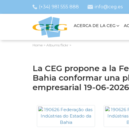
(+34) 981 555 888
info@ceg.es
ACERCA DE LA CEG
A
Home
>
Albums flickr
>
La CEG propone a la Fe
Bahia conformar una p
empresarial 19-06-202