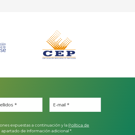
ellidos *
E-mail *
ones expuestas a continuación y la
Política de
l apartado de Información adicional *.