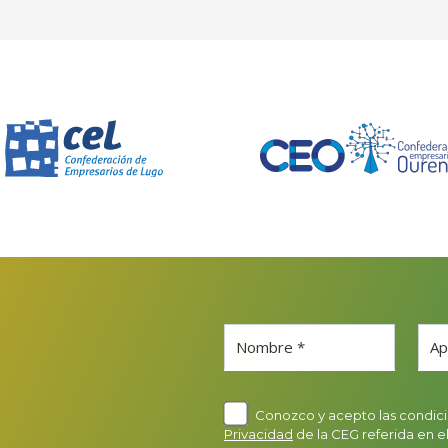
Nombre *
Ap
Conozco y acepto las condici
Privacidad
de la CEG referida en e