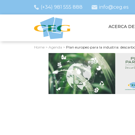
(+34) 981 555 888
info@ceg.es
ACERCA DE
Home
>
Agenda
>
Plan europeo para la industria: descarb