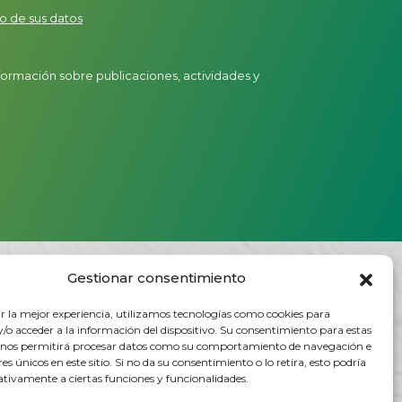
o de sus datos
nformación sobre publicaciones, actividades y
Gestionar consentimiento
Rúa do Vilar, 54 - 15705
Santiago de Compostela (España)
r la mejor experiencia, utilizamos tecnologías como cookies para
/o acceder a la información del dispositivo. Su consentimiento para estas
 nos permitirá procesar datos como su comportamiento de navegación e
info@ceg.es
res únicos en este sitio. Si no da su consentimiento o lo retira, esto podría
ativamente a ciertas funciones y funcionalidades.
T. (+34) 981 555 888
F. (+34) 981 555 882