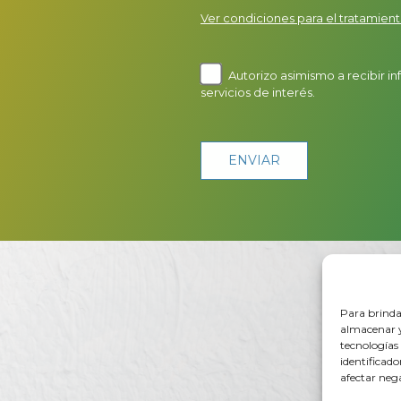
Ver condiciones para el tratamient
Autorizo asimismo a recibir i
servicios de interés.
Para brinda
almacenar y
tecnologías
identificado
afectar neg