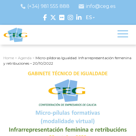
(+34) 981 555 888
info@ceg.es
ES
Home
>
Agenda
>
Micro-píldoras Igualdad: Infrarrepresentación femenina
y retribuciones – 20/10/2022