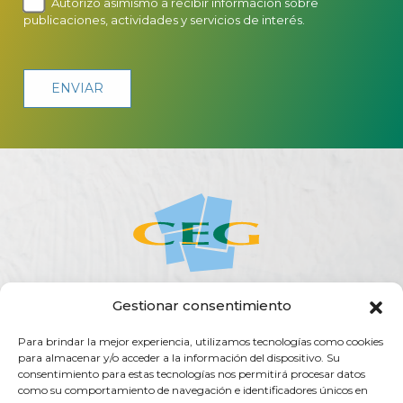
Autorizo asimismo a recibir información sobre
publicaciones, actividades y servicios de interés.
Gestionar consentimiento
ACERCA DE LA CEG
ACTUALIDAD
AGENDA
PUBLICACIONES
Para brindar la mejor experiencia, utilizamos tecnologías como cookies
SERVICIOS
TRANSPARENCIA
CONTACTO
para almacenar y/o acceder a la información del dispositivo. Su
consentimiento para estas tecnologías nos permitirá procesar datos
Rúa do Vilar, 54 - 15705
como su comportamiento de navegación e identificadores únicos en
Santiago de Compostela (España)