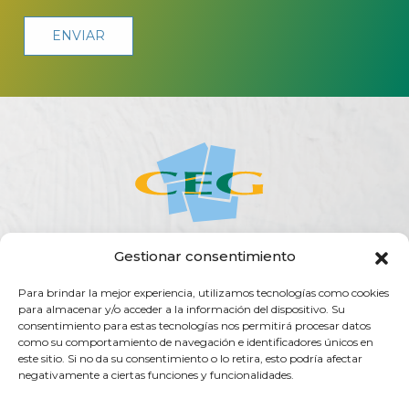
Gestionar consentimiento
ACERCA DE LA CEG
ACTUALIDAD
AGENDA
PUBLICACIONES
Para brindar la mejor experiencia, utilizamos tecnologías como cookies
SERVICIOS
TRANSPARENCIA
CONTACTO
para almacenar y/o acceder a la información del dispositivo. Su
consentimiento para estas tecnologías nos permitirá procesar datos
Rúa do Vilar, 54 - 15705
como su comportamiento de navegación e identificadores únicos en
Santiago de Compostela (España)
este sitio. Si no da su consentimiento o lo retira, esto podría afectar
negativamente a ciertas funciones y funcionalidades.
info@ceg.es