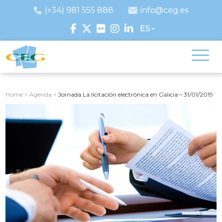
(+34) 981 555 888
info@ceg.es
ES
Home
>
Agenda
>
Jornada La licitación electrónica en Galicia – 31/01/2019