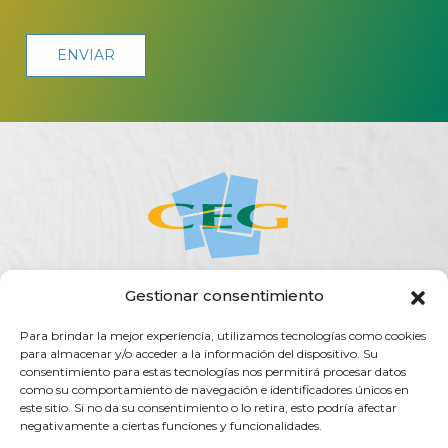
Gestionar consentimiento
ACERCA DE LA CEG
ACTUALIDAD
AGENDA
PUBLICACIONES
Para brindar la mejor experiencia, utilizamos tecnologías como cookies
SERVICIOS
TRANSPARENCIA
CONTACTO
para almacenar y/o acceder a la información del dispositivo. Su
consentimiento para estas tecnologías nos permitirá procesar datos
Rúa do Vilar, 54 - 15705
como su comportamiento de navegación e identificadores únicos en
Santiago de Compostela (España)
este sitio. Si no da su consentimiento o lo retira, esto podría afectar
negativamente a ciertas funciones y funcionalidades.
info@ceg.es