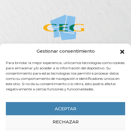
Gestionar consentimiento
ACERCA DE LA CEG
ACTUALIDAD
AGENDA
PUBLICACIONES
Para brindar la mejor experiencia, utilizamos tecnologías como cookies
SERVICIOS
TRANSPARENCIA
CONTACTO
para almacenar y/o acceder a la información del dispositivo. Su
consentimiento para estas tecnologías nos permitirá procesar datos
Rúa do Vilar, 54 - 15705
como su comportamiento de navegación e identificadores únicos en
Santiago de Compostela (España)
este sitio. Si no da su consentimiento o lo retira, esto podría afectar
negativamente a ciertas funciones y funcionalidades.
info@ceg.es
T. (+34) 981 555 888
F. (+34) 981 555 882
ACEPTAR
RECHAZAR
CEG 2025 - COPYRIGHT