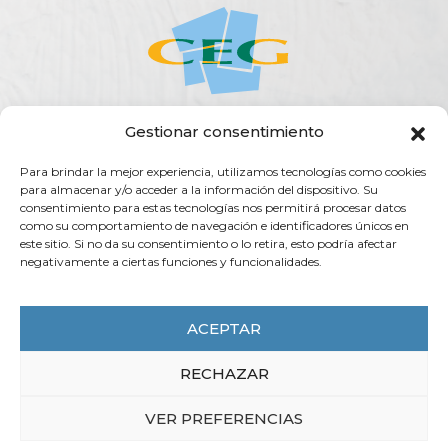
Gestionar consentimiento
ACERCA DE LA CEG
ACTUALIDAD
AGENDA
PUBLICACIONES
Para brindar la mejor experiencia, utilizamos tecnologías como cookies
SERVICIOS
TRANSPARENCIA
CONTACTO
para almacenar y/o acceder a la información del dispositivo. Su
consentimiento para estas tecnologías nos permitirá procesar datos
Rúa do Vilar, 54 - 15705
como su comportamiento de navegación e identificadores únicos en
Santiago de Compostela (España)
este sitio. Si no da su consentimiento o lo retira, esto podría afectar
negativamente a ciertas funciones y funcionalidades.
info@ceg.es
T. (+34) 981 555 888
F. (+34) 981 555 882
ACEPTAR
RECHAZAR
CEG 2025 - COPYRIGHT
VER PREFERENCIAS
AVISO LEGAL
POLÍTICA DE PRIVACIDAD