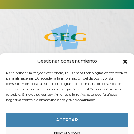
Gestionar consentimiento
ACERCA DE LA CEG
ACTUALIDAD
AGENDA
PUBLICACIONES
Para brindar la mejor experiencia, utilizamos tecnologías como cookies
SERVICIOS
TRANSPARENCIA
CONTACTO
para almacenar y/o acceder a la información del dispositivo. Su
consentimiento para estas tecnologías nos permitirá procesar datos
Rúa do Vilar, 54 - 15705
como su comportamiento de navegación e identificadores únicos en
Santiago de Compostela (España)
este sitio. Si no da su consentimiento o lo retira, esto podría afectar
negativamente a ciertas funciones y funcionalidades.
info@ceg.es
T. (+34) 981 555 888
F. (+34) 981 555 882
ACEPTAR
RECHAZAR