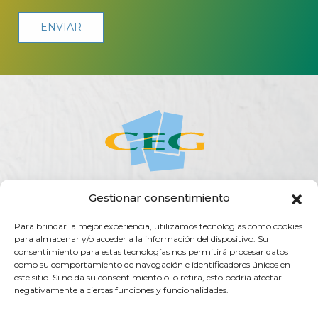
Gestionar consentimiento
ACERCA DE LA CEG
ACTUALIDAD
AGENDA
PUBLICACIONES
Para brindar la mejor experiencia, utilizamos tecnologías como cookies
SERVICIOS
TRANSPARENCIA
CONTACTO
para almacenar y/o acceder a la información del dispositivo. Su
consentimiento para estas tecnologías nos permitirá procesar datos
Rúa do Vilar, 54 - 15705
como su comportamiento de navegación e identificadores únicos en
Santiago de Compostela (España)
este sitio. Si no da su consentimiento o lo retira, esto podría afectar
negativamente a ciertas funciones y funcionalidades.
info@ceg.es