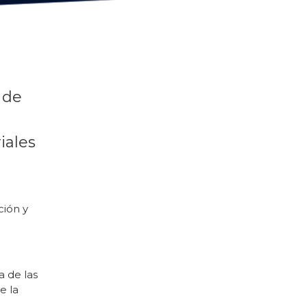
 de
iales
ción y
 de las
e la
.