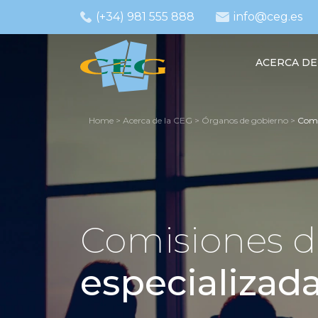
(+34) 981 555 888
info@ceg.es
ACERCA DE
Home
>
Acerca de la CEG
>
Órganos de gobierno
>
Comis
Comisiones 
especializad