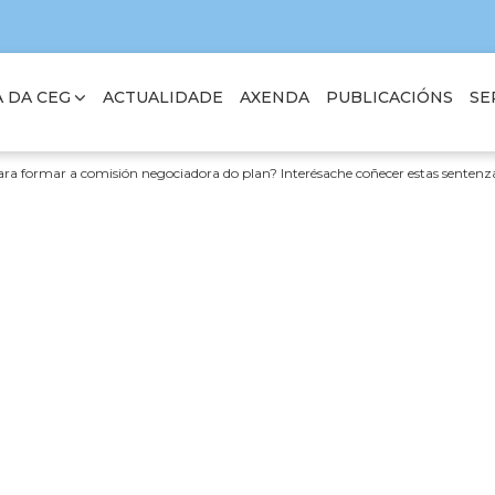
 DA CEG
SE
ACTUALIDADE
AXENDA
PUBLICACIÓNS
ara formar a comisión negociadora do plan? Interésache coñecer estas sentenz