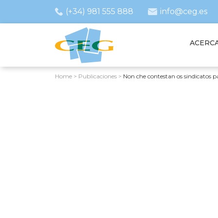
(+34) 981 555 888
info@ceg.es
ACERCA
Home
>
Publicaciones
>
Non che contestan os sindicatos p