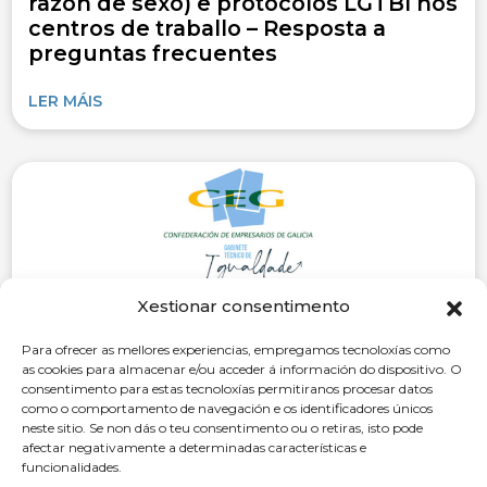
razón de sexo) e protocolos LGTBI nos
centros de traballo – Resposta a
preguntas frecuentes
LER MÁIS
Xestionar consentimento
Para ofrecer as mellores experiencias, empregamos tecnoloxías como
as cookies para almacenar e/ou acceder á información do dispositivo. O
consentimento para estas tecnoloxías permitiranos procesar datos
como o comportamento de navegación e os identificadores únicos
neste sitio. Se non dás o teu consentimento ou o retiras, isto pode
afectar negativamente a determinadas características e
15 de Outubro de 2025
funcionalidades.