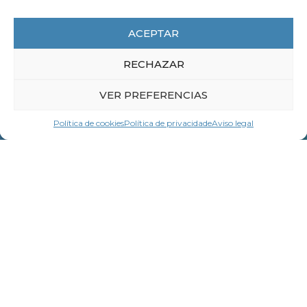
Mentoring en sectores altamente
masculinizados: impulsar o liderado
ACEPTAR
feminino
RECHAZAR
LER MÁIS
VER PREFERENCIAS
Política de cookies
Política de privacidade
Aviso legal
Contacta coa
CEG
Nome *
Apelidos *