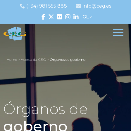
(+34) 981 555 888
info@ceg.es
GL
Home
>
Acerca da CEG
>
Órganos de gobierno
Órganos de
goberno