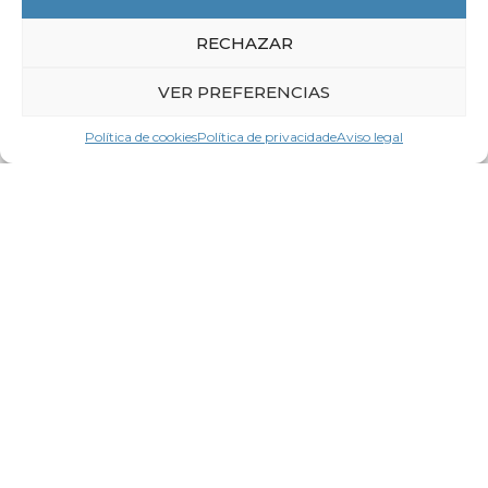
RECHAZAR
VER PREFERENCIAS
Política de cookies
Política de privacidade
Aviso legal
21 de Outubro de 2025
Boletín Eures-T Norte Portugal-Galicia
Nº 34
LER MÁIS
Contacta coa
CEG