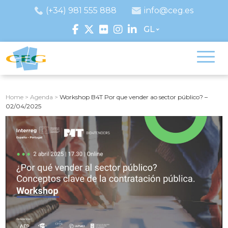
(+34) 981 555 888
info@ceg.es
GL
Home
>
Agenda
>
Workshop B4T Por que vender ao sector público? –
02/04/2025