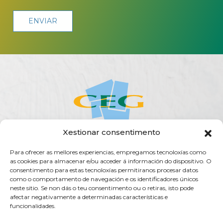
Xestionar consentimento
Para ofrecer as mellores experiencias, empregamos tecnoloxías como
ACERCA DA CEG
ACTUALIDADE
AXENDA
PUBLICACIÓNS
as cookies para almacenar e/ou acceder á información do dispositivo. O
SERVIZOS
TRANSPARENCIA
CONTACTO
consentimento para estas tecnoloxías permitiranos procesar datos
como o comportamento de navegación e os identificadores únicos
Rúa do Vilar, 54 - 15705
neste sitio. Se non dás o teu consentimento ou o retiras, isto pode
Santiago de Compostela (España)
afectar negativamente a determinadas características e
funcionalidades.
info@ceg.es