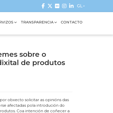
GL
RVIZOS
TRANSPARENCIA
CONTACTO
emes sobre o
ixital de produtos
por obxecto solicitar as opinións das
se afectadas pola introdución do
produtos. Coa intención de coñecer a