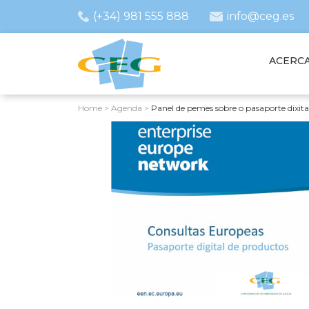
(+34) 981 555 888
info@ceg.es
ACERCA
Home
>
Agenda
>
Panel de pemes sobre o pasaporte dixit