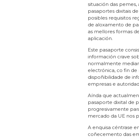
situación das pemes, 
pasaportes dixitais d
posibles requisitos re
de aloxamento de pas
as mellores formas d
aplicación.
Este pasaporte consist
información crave sob
normalmente mediant
electrónica, co fin de
dispoñibilidade de i
empresas e autoridad
Aínda que actualmente 
pasaporte dixital de 
progresivamente para
mercado da UE nos p
A enquisa céntrase e
coñecemento das emp