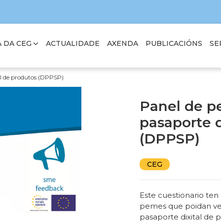
 DA CEG
SE
ACTUALIDADE
AXENDA
PUBLICACIÓNS
al de produtos (DPPSP)
Panel de p
pasaporte d
(DPPSP)
CEG
Este cuestionario ten 
pemes que poidan ver
pasaporte dixital de 